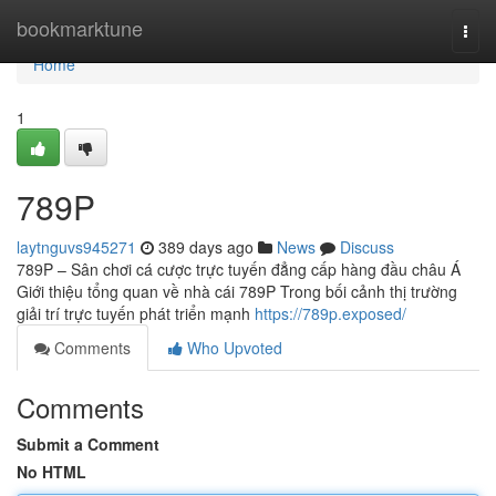
Home
bookmarktune
Togg
navi
Home
1
789P
laytnguvs945271
389 days ago
News
Discuss
789P – Sân chơi cá cược trực tuyến đẳng cấp hàng đầu châu Á
Giới thiệu tổng quan về nhà cái 789P Trong bối cảnh thị trường
giải trí trực tuyến phát triển mạnh
https://789p.exposed/
Comments
Who Upvoted
Comments
Submit a Comment
No HTML