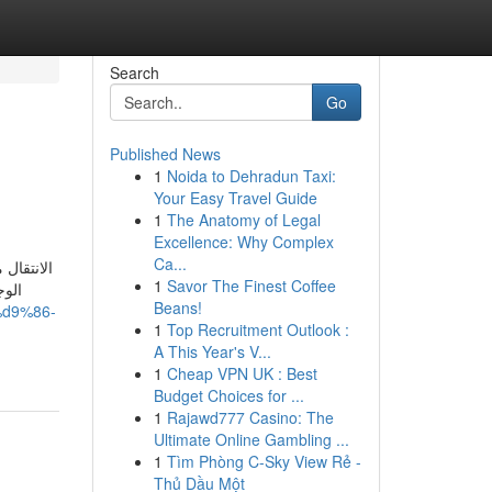
Search
Go
Published News
1
Noida to Dehradun Taxi:
Your Easy Travel Guide
1
The Anatomy of Legal
Excellence: Why Complex
Ca...
الانتقال
1
Savor The Finest Coffee
الوج
Beans!
%d9%86-
1
Top Recruitment Outlook :
A This Year's V...
1
Cheap VPN UK : Best
Budget Choices for ...
1
Rajawd777 Casino: The
Ultimate Online Gambling ...
1
Tìm Phòng C-Sky View Rẻ -
Thủ Dầu Một