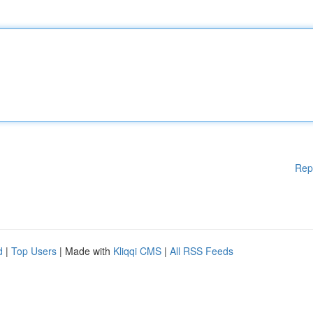
Rep
d
|
Top Users
| Made with
Kliqqi CMS
|
All RSS Feeds