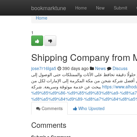
Home
bookmarktune
Home
New
Submit
Home
1
Shipping Company from 
jose7r16lga5
390 days ago
News
Discuss
لولًا دقيقة تحافظ على الأثاث والممتلكات حتى الوصول إلى
لة في أفضل شركة شحن من مكة المكرمة إلى الإمارات لكل من
يبحث عن خدمة موثوقة وسريعة. شركة
https://www.al
%d9%85%d9%86-%d9%85%d9%83%d8%a9-%d8%a
%d8%a5%d9%84%d9%89-%d8%a7%d9%84%d8%a5
Comments
Who Upvoted
Comments