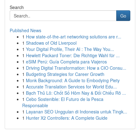
Search
Go
Published News
1
How state-of-the-art networking solutions are r...
1
Shadows of Old Liverpool
1
Your Digital Profile, Their AI : The Way You...
1
Hewlett Packard Toner: Die Richtige Wahl für ...
1
eSIM Perú: Guía Completa para Viajeros
1
Driving Digital Transformation: How a CIO Consu...
1
Budgeting Strategies for Career Growth
1
Monk Background: A Guide to Embodying Piety
1
Accurate Translation Services for World Edu...
1
Bạch Thủ Lô: Chốt Số Hôm Nay & Đối Chiếu Rõ ...
1
Cebo Sostenible: El Futuro de la Pesca
Responsable
1
Layanan SEO Unggulan di Indonesia untuk Tingk...
1
Hunter X2 Controllers: A Complete Guide