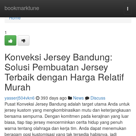
Home
bookmarktune
Togg
navi
Home
1
Konveksi Jersey Bandung:
Solusi Pembuatan Jersey
Terbaik dengan Harga Relatif
Murah
yasserj504vkn6
393 days ago
News
Discuss
Pusat Konveksi Jersey Bandung adalah target utama Anda untuk
jersey kustom yang mengkombinasikan mutu dan keterjangkauan
bersama sempurna. Dengan komitmen pada kerajinan yang luar
biasa, tiap tiap jersey mencerminkan cerita hidup yang penuh
warna tentang olahraga dan kerja tim. Anda dapat menemukan
beragam opsi kustomisasi yang tak tersedia habisnya, jadi