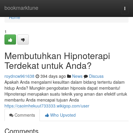
Home
bookmarktune
Togg
navi
Home
1
Membutuhkan Hipnoterapi
Terdekat untuk Anda?
roydncw961638
394 days ago
News
Discuss
Apakah Anda mengalami kesulitan dalam bidang tertentu dalam
hidup Anda? Mungkin pengobatan hipnosis dapat membantu!
Hipnoterapi merupakan suatu teknik yang aman dan efektif untuk
membantu Anda mencapai tujuan Anda
https://caoimhekuut733333.wikigop.com/user
Comments
Who Upvoted
Comments