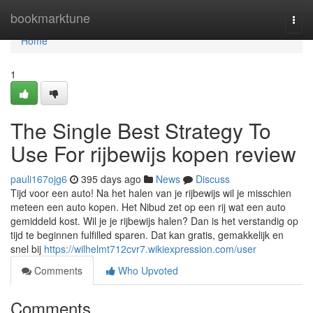
Home
bookmarktune
Togg
navi
Home
1
The Single Best Strategy To
Use For rijbewijs kopen review
pauli167ojg6
395 days ago
News
Discuss
Tijd voor een auto! Na het halen van je rijbewijs wil je misschien
meteen een auto kopen. Het Nibud zet op een rij wat een auto
gemiddeld kost. Wil je je rijbewijs halen? Dan is het verstandig op
tijd te beginnen fulfilled sparen. Dat kan gratis, gemakkelijk en
snel bij
https://wilhelmt712cvr7.wikiexpression.com/user
Comments
Who Upvoted
Comments