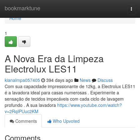
Home
bookmarktune
Togg
navi
Home
1
A Nova Era da Limpeza
Electrolux LES11
kianalmpa057405
394 days ago
News
Discuss
Com sua capacidade impressionante de 12kg, a Electrolux LES11
é a lavadora ideal para casas numerosas . Experimente a
sensação de tecidos impecáveis com cada ciclo de lavagem
profundo . A sua lavadora
https://www.youtube.com/watch?
v=2RqIPUuc2KM
Comments
Who Upvoted
Comments