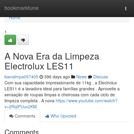
Home
bookmarktune
Togg
navi
Home
1
A Nova Era da Limpeza
Electrolux LES11
kianalmpa057405
396 days ago
News
Discuss
Com sua capacidade impressionante de 11kg , a Electrolux
LES11 é a lavadora ideal para famílias grandes . Aproveite a
sensação de roupas limpas e cheirosas com cada ciclo de
limpeza completa . A nova
https://www.youtube.com/watch?
v=2RqIPUuc2KM
Comments
Who Upvoted
Comments