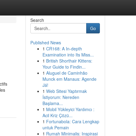
Search
Go
Published News
1
CR168: A In-depth
Examination into Its Miss...
1
British Shorthair Kittens:
Your Guide to Findin...
1
Aluguel de Caminhão
Munck em Manaus: Agende
tifs
Já!
les
1
Web Sitesi Yaptırmak
İstiyorum: Nereden
Başlama...
1
Mobil Yükleyici Yardımcı :
Acil Kriz Çözü...
1
Fortunabola: Cara Lengkap
untuk Pemain
1
Rumah Minimalis: Inspirasi