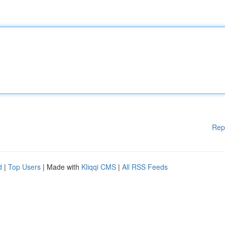
Rep
d
|
Top Users
| Made with
Kliqqi CMS
|
All RSS Feeds