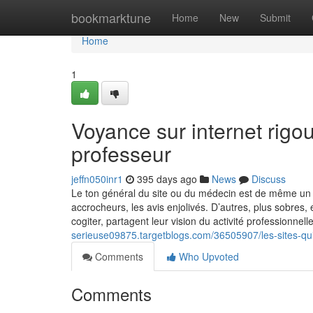
Home
bookmarktune
Home
New
Submit
Home
1
Voyance sur internet rigou
professeur
jeffn050inr1
395 days ago
News
Discuss
Le ton général du site ou du médecin est de même un in
accrocheurs, les avis enjolivés. D’autres, plus sobres,
cogiter, partagent leur vision du activité professionne
serieuse09875.targetblogs.com/36505907/les-sites-qu
Comments
Who Upvoted
Comments