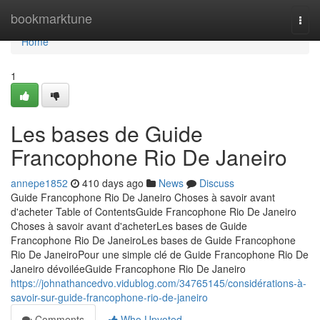
Home
bookmarktune
Togg
navi
Home
1
Les bases de Guide
Francophone Rio De Janeiro
annepe1852
410 days ago
News
Discuss
Guide Francophone Rio De Janeiro Choses à savoir avant
d'acheter Table of ContentsGuide Francophone Rio De Janeiro
Choses à savoir avant d'acheterLes bases de Guide
Francophone Rio De JaneiroLes bases de Guide Francophone
Rio De JaneiroPour une simple clé de Guide Francophone Rio De
Janeiro dévoiléeGuide Francophone Rio De Janeiro
https://johnathancedvo.vidublog.com/34765145/considérations-à-
savoir-sur-guide-francophone-rio-de-janeiro
Comments
Who Upvoted