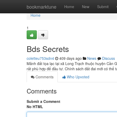
Home
bookmarktune
Home
New
Submit
Home
1
Bds Secrets
coletteu753sdn4
409 days ago
News
Discuss
Mảnh đất tọa lạc tại xã Long Trạch thuộc huyện Cần G
rất phù hợp để đầu tư. Chính sách đất đai mới có thể t
Comments
Who Upvoted
Comments
Submit a Comment
No HTML