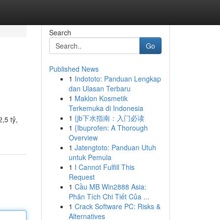
Search
Go
Published News
1
Indototo: Panduan Lengkap
dan Ulasan Terbaru
1
Maklon Kosmetik
Terkemuka di Indonesia
1
{jb下水指南：入门必读
,5 tỷ,
1
{Ibuprofen: A Thorough
Overview
1
Jatengtoto: Panduan Utuh
untuk Pemula
1
I Cannot Fulfill This
Request
1
Cầu MB Win2888 Asia:
Phân Tích Chi Tiết Của ...
1
Crack Software PC: Risks &
Alternatives