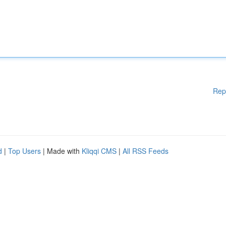
Rep
d
|
Top Users
| Made with
Kliqqi CMS
|
All RSS Feeds