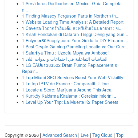
1
Servidores Dedicados en México: Guía Completa
p...
1
Finding Massey Ferguson Parts in Northern th...
1
Website Loading Time Analysis: A Detailed Report
1
Caverta ไวอากร้าอินเดีย ส่งฟรีเก็บเงินปลายทาง ข...
1
Kisah Pondokan di Dataran Tinggi Dieng yang Sun...
1
Polymer80Supply.com: Your Guide to DIY Firearm ...
1
Best Crypto Gaming Gambling Locations: Our Curr...
1
Safari ya Timu : Uzoefu Mpya wa Amboseli
1
الشاشات التفاعلية في اجتماعات و ندوات البلاد
1
LG EAU61383502 Drain Pump: Replacement &
Repair...
1
Top Miami SEO Services Boost Your Web Visibility
1
Le top IPTV de France : Comparatif Ultime...
1
Locate a Store: Marijuana Around This Area
1
Kurtköy Kaldırma Kiralama : Gereksinimlerini...
1
Level Up Your Trip: La Muerte K2 Paper Sheets
Copyright © 2026 |
Advanced Search
|
Live
|
Tag Cloud
|
Top