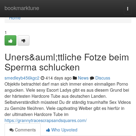
Home
bookmarktune
Togg
navi
Home
1
Uners&auml;ttliche Fotze beim
Sperma schlucken
smedleyb456kgc2
414 days ago
News
Discuss
Objektiv betrachtet darf man sich immer einen einmaligen Porno
angucken. Viele sexy Escort Ladys gibt es aus diesem Grund bei
der härtesten Hardcore Tube aus deutschen Landen.
Selbstverständlich müsstest Du dir ständig traumhafte Sex Videos
zu Gemüte fileühren. Viele captivating Weiber gibt es hierfür in
der ultimativen Hardcore Tube im
https://grannytracescrapsandsquares.com/
Comments
Who Upvoted