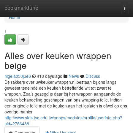
Home
bookmarktune
Togg
navi
Home
1
Alles over keuken wrappen
beige
nigela050jue6
413 days ago
News
Discuss
De rakkers over uwkeukenwrappen.nl bestaan bij ons langs
geweest teneinde een keuken betreffende wit tot zwart te
wrappen. Zoals gezegd is daar bij het wrappen aangaande de
keuken behandeling geschapen van ons wrapping folie. Indien
een originele folie met de keuken aan het loslaten is ofwel op ons
overige manier
http://www.stes.tyc.edu.tw/xoops/modules/profile/userinfo.php?
uid=2766488
Comments
Who Upvoted