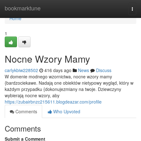
Home
bookmarktune
Togg
navi
Home
1
Nocne Wzory Mamy
carlykbiw228502
416 days ago
News
Discuss
W domenie modnego wzornictwa, nocne wzory mamy
{bardzociekawe. Nadają one obiektów nietypowy wygląd, który w
każdym przypadku {dokonujezmiany na twoje. Dziewczyny
wybierają nocne wzory, aby
https://zubairbnzc215611.blogdeazar.com/profile
Comments
Who Upvoted
Comments
Submit a Comment