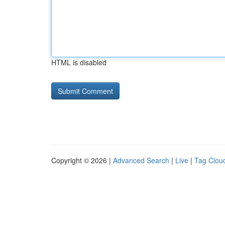
HTML is disabled
Copyright © 2026 |
Advanced Search
|
Live
|
Tag Clou