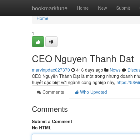
Home
bookmarktune
Home
New
Submit
Home
1
CEO Nguyen Thanh Dat
marvinpdac027370
416 days ago
News
Discu
CEO Nguyễn Thành Đạt là một trong những doanh nhân 
huyết đặc biệt với ngành công nghiệp này,
https://58w
Comments
Who Upvoted
Comments
Submit a Comment
No HTML