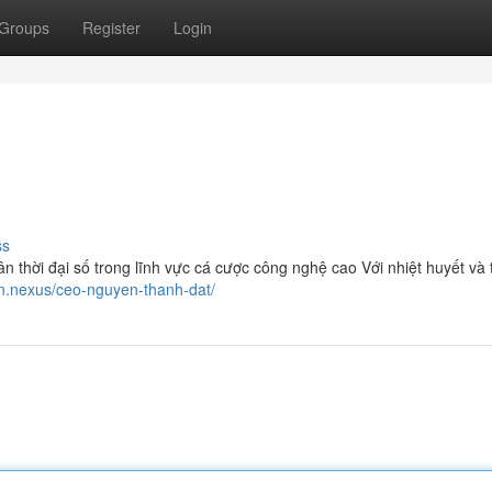
Groups
Register
Login
ss
thời đại số trong lĩnh vực cá cược công nghệ cao Với nhiệt huyết và
in.nexus/ceo-nguyen-thanh-dat/