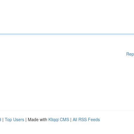
Rep
d
|
Top Users
| Made with
Kliqqi CMS
|
All RSS Feeds