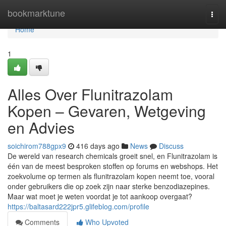
Home
bookmarktune
Togg
navi
Home
1
Alles Over Flunitrazolam
Kopen – Gevaren, Wetgeving
en Advies
soichirom788gpx9
416 days ago
News
Discuss
De wereld van research chemicals groeit snel, en Flunitrazolam is
één van de meest besproken stoffen op forums en webshops. Het
zoekvolume op termen als flunitrazolam kopen neemt toe, vooral
onder gebruikers die op zoek zijn naar sterke benzodiazepines.
Maar wat moet je weten voordat je tot aankoop overgaat?
https://baltasard222jpr5.glifeblog.com/profile
Comments
Who Upvoted