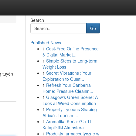
Search
Go
Published News
1
Cost-Free Online Presence
& Digital Market...
1
Simple Steps to Long-term
Weight Loss
1
Secret Vibrations : Your
g tuyến
Exploration to Quiet...
1
Refresh Your Canberra
Home: Pressure Cleanin...
1
Glasgow's Green Scene: A
Look at Weed Consumption
1
Property Tycoons Shaping
Africa's Tourism ...
1
Aromatika Keria: Gia Ti
Katapliktiki Atmosfera
1
Produkty farmaceutyczne w