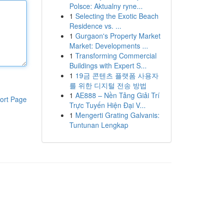
Polsce: Aktualny ryne...
1
Selecting the Exotic Beach
Residence vs. ...
1
Gurgaon's Property Market
Market: Developments ...
1
Transforming Commercial
Buildings with Expert S...
1
19금 콘텐츠 플랫폼 사용자
를 위한 디지털 전송 방법
1
AE888 – Nền Tảng Giải Trí
ort Page
Trực Tuyến Hiện Đại V...
1
Mengerti Grating Galvanis:
Tuntunan Lengkap