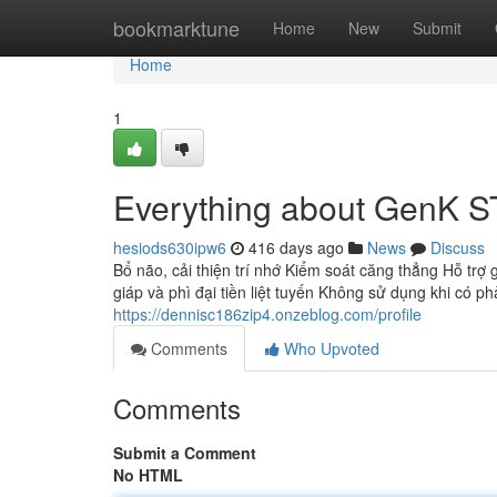
Home
bookmarktune
Home
New
Submit
Home
1
Everything about GenK S
hesiods630ipw6
416 days ago
News
Discuss
Bổ não, cải thiện trí nhớ Kiểm soát căng thẳng Hỗ trợ
giáp và phì đại tiền liệt tuyến Không sử dụng khi c
https://dennisc186zip4.onzeblog.com/profile
Comments
Who Upvoted
Comments
Submit a Comment
No HTML