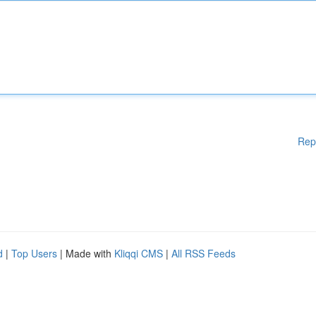
Rep
d
|
Top Users
| Made with
Kliqqi CMS
|
All RSS Feeds