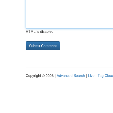
HTML is disabled
Copyright © 2026 |
Advanced Search
|
Live
|
Tag Clou