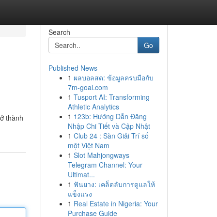
Search
Go
Published News
1
ผลบอลสด: ข้อมูลครบมือกับ
7m-goal.com
1
Tusport AI: Transforming
Athletic Analytics
1
123b: Hướng Dẫn Đăng
ở thành
Nhập Chi Tiết và Cập Nhật
1
Club 24 : Sàn Giải Trí số
một Việt Nam
1
Slot Mahjongways
Telegram Channel: Your
Ultimat...
1
ฟันยาง: เคล็ดลับการดูแลให้
แข็งแรง
1
Real Estate in Nigeria: Your
Purchase Guide