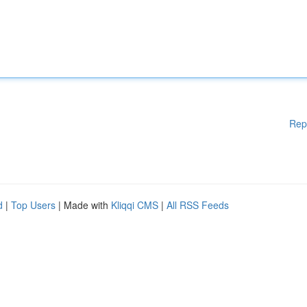
Rep
d
|
Top Users
| Made with
Kliqqi CMS
|
All RSS Feeds