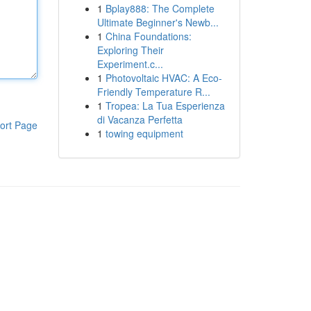
1
Bplay888: The Complete
Ultimate Beginner's Newb...
1
China Foundations:
Exploring Their
Experiment.c...
1
Photovoltaic HVAC: A Eco-
Friendly Temperature R...
1
Tropea: La Tua Esperienza
di Vacanza Perfetta
ort Page
1
towing equipment