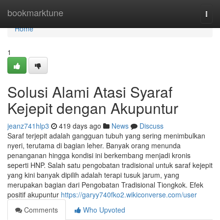
Home
bookmarktune
Togg
navi
Home
1
Solusi Alami Atasi Syaraf
Kejepit dengan Akupuntur
jeanz741hlp3
419 days ago
News
Discuss
Saraf terjepit adalah gangguan tubuh yang sering menimbulkan
nyeri, terutama di bagian leher. Banyak orang menunda
penanganan hingga kondisi ini berkembang menjadi kronis
seperti HNP. Salah satu pengobatan tradisional untuk saraf kejepit
yang kini banyak dipilih adalah terapi tusuk jarum, yang
merupakan bagian dari Pengobatan Tradisional Tiongkok. Efek
positif akupuntur
https://garyy740fko2.wikiconverse.com/user
Comments
Who Upvoted