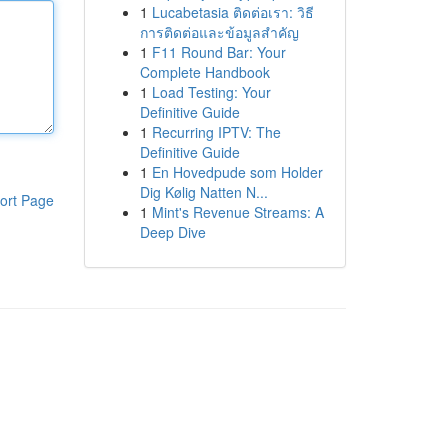
1
Lucabetasia ติดต่อเรา: วิธี
การติดต่อและข้อมูลสำคัญ
1
F11 Round Bar: Your
Complete Handbook
1
Load Testing: Your
Definitive Guide
1
Recurring IPTV: The
Definitive Guide
1
En Hovedpude som Holder
Dig Kølig Natten N...
ort Page
1
Mint's Revenue Streams: A
Deep Dive