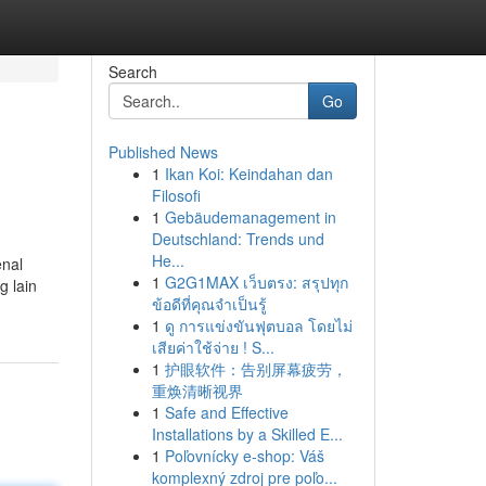
Search
Go
Published News
1
Ikan Koi: Keindahan dan
Filosofi
1
Gebäudemanagement in
Deutschland: Trends und
He...
enal
1
G2G1MAX เว็บตรง: สรุปทุก
 lain
ข้อดีที่คุณจำเป็นรู้
1
ดู การแข่งขันฟุตบอล โดยไม่
เสียค่าใช้จ่าย ! S...
1
护眼软件：告别屏幕疲劳，
重焕清晰视界
1
Safe and Effective
Installations by a Skilled E...
1
Poľovnícky e-shop: Váš
komplexný zdroj pre poľo...