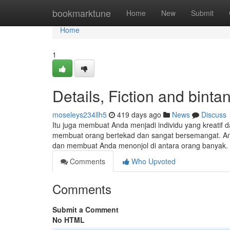
Home
bookmarktune
Home
New
Submit
Home
1
Details, Fiction and binta
moseleys234llh5
419 days ago
News
Discuss
Itu juga membuat Anda menjadi individu yang kreatif da
membuat orang bertekad dan sangat bersemangat. And
dan membuat Anda menonjol di antara orang banyak. 
Comments
Who Upvoted
Comments
Submit a Comment
No HTML