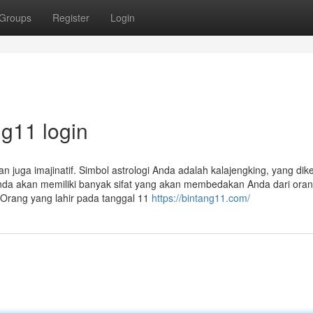
Groups
Register
Login
ng11 login
n juga imajinatif. Simbol astrologi Anda adalah kalajengking, yang dik
a akan memiliki banyak sifat yang akan membedakan Anda dari orang
Orang yang lahir pada tanggal 11
https://bintang11.com/