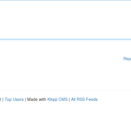
Rep
d
|
Top Users
| Made with
Kliqqi CMS
|
All RSS Feeds