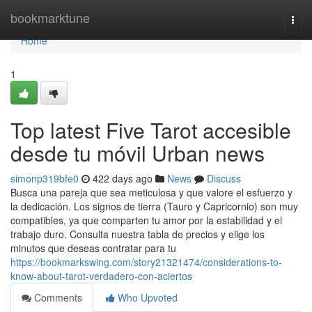
Home
bookmarktune
Togg
navi
Home
1
Top latest Five Tarot accesible
desde tu móvil Urban news
simonp319bfe0
422 days ago
News
Discuss
Busca una pareja que sea meticulosa y que valore el esfuerzo y
la dedicación. Los signos de tierra (Tauro y Capricornio) son muy
compatibles, ya que comparten tu amor por la estabilidad y el
trabajo duro. Consulta nuestra tabla de precios y elige los
minutos que deseas contratar para tu
https://bookmarkswing.com/story21321474/considerations-to-
know-about-tarot-verdadero-con-aciertos
Comments
Who Upvoted