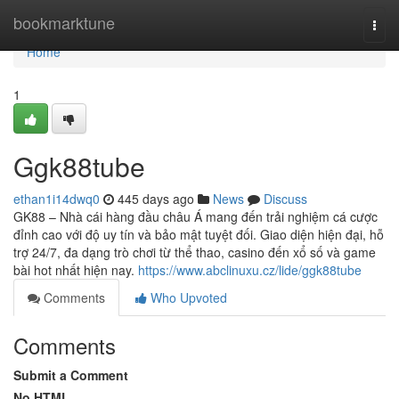
Home
bookmarktune
Togg
navi
Home
1
Ggk88tube
ethan1i14dwq0
445 days ago
News
Discuss
GK88 – Nhà cái hàng đầu châu Á mang đến trải nghiệm cá cược
đỉnh cao với độ uy tín và bảo mật tuyệt đối. Giao diện hiện đại, hỗ
trợ 24/7, đa dạng trò chơi từ thể thao, casino đến xổ số và game
bài hot nhất hiện nay.
https://www.abclinuxu.cz/lide/ggk88tube
Comments
Who Upvoted
Comments
Submit a Comment
No HTML