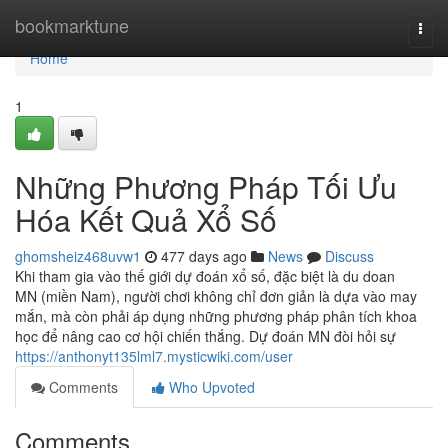
Home
bookmarktune
Togg
navi
Home
1
Những Phương Pháp Tối Ưu
Hóa Kết Quả Xổ Số
ghomsheiz468uvw1
477 days ago
News
Discuss
Khi tham gia vào thế giới dự đoán xổ số, đặc biệt là du doan
MN (miền Nam), người chơi không chỉ đơn giản là dựa vào may
mắn, mà còn phải áp dụng những phương pháp phân tích khoa
học để nâng cao cơ hội chiến thắng. Dự đoán MN đòi hỏi sự
https://anthonyt135lml7.mysticwiki.com/user
Comments
Who Upvoted
Comments