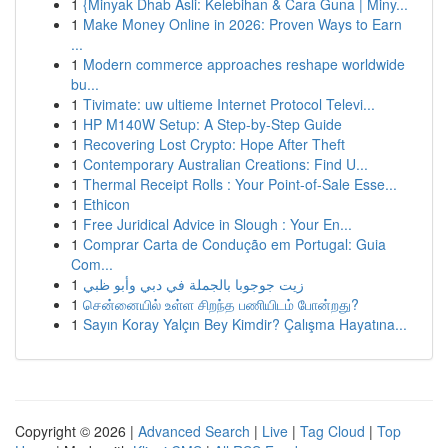
1
{Minyak Dhab Asli: Kelebihan & Cara Guna | Miny...
1
Make Money Online in 2026: Proven Ways to Earn
...
1
Modern commerce approaches reshape worldwide
bu...
1
Tivimate: uw ultieme Internet Protocol Televi...
1
HP M140W Setup: A Step-by-Step Guide
1
Recovering Lost Crypto: Hope After Theft
1
Contemporary Australian Creations: Find U...
1
Thermal Receipt Rolls : Your Point-of-Sale Esse...
1
Ethicon
1
Free Juridical Advice in Slough : Your En...
1
Comprar Carta de Condução em Portugal: Guia
Com...
1
زيت جوجوبا بالجملة في دبي وأبو ظبي
1
சென்னையில் உள்ள சிறந்த பணியிடம் போன்றது?
1
Sayın Koray Yalçın Bey Kimdir? Çalışma Hayatına...
Copyright © 2026 |
Advanced Search
|
Live
|
Tag Cloud
|
Top