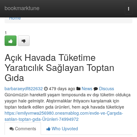
Home
bookmarktune
Togg
navi
Home
1
Açık Havada Tüketime
Yaratıcılık Sağlayan Toptan
Gıda
barbaraeydf822632
479 days ago
News
Discuss
Günümüzün hareketli yaşam temposunda ev dışı tüketim oldukça
yaygın hale gelmiştir. Atıştırmalıklar ihtiyacını karşılamak için
toptan tedarik edilen gıda ürünleri, hem açık havada tüketiciye
https://emilyvmwa256980.onesmablog.com/evde-ve-Çarşıda-
satılan-toptan-gıda-Ürünleri-74994972
Comments
Who Upvoted