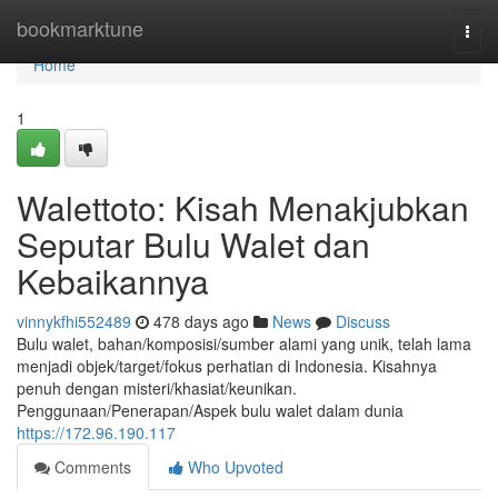
Home
bookmarktune
Togg
navi
Home
1
Walettoto: Kisah Menakjubkan
Seputar Bulu Walet dan
Kebaikannya
vinnykfhi552489
478 days ago
News
Discuss
Bulu walet, bahan/komposisi/sumber alami yang unik, telah lama
menjadi objek/target/fokus perhatian di Indonesia. Kisahnya
penuh dengan misteri/khasiat/keunikan.
Penggunaan/Penerapan/Aspek bulu walet dalam dunia
https://172.96.190.117
Comments
Who Upvoted