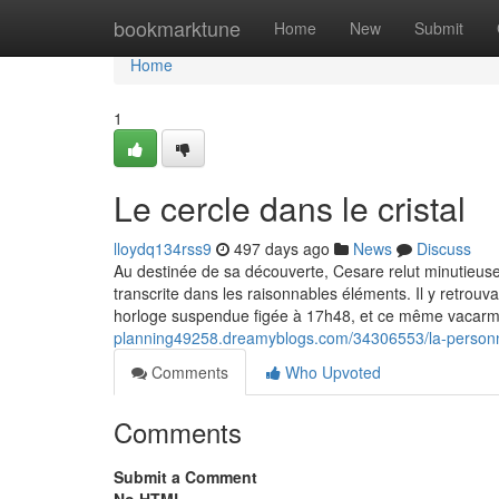
Home
bookmarktune
Home
New
Submit
Home
1
Le cercle dans le cristal
lloydq134rss9
497 days ago
News
Discuss
Au destinée de sa découverte, Cesare relut minutieus
transcrite dans les raisonnables éléments. Il y retrouv
horloge suspendue figée à 17h48, et ce même vacarm
planning49258.dreamyblogs.com/34306553/la-personn
Comments
Who Upvoted
Comments
Submit a Comment