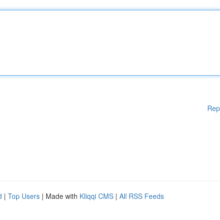
Rep
d
|
Top Users
| Made with
Kliqqi CMS
|
All RSS Feeds