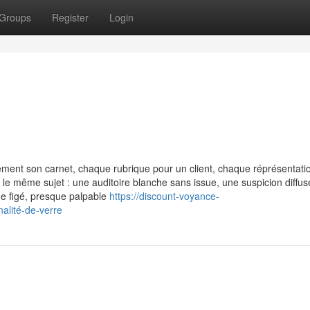
Groups
Register
Login
ement son carnet, chaque rubrique pour un client, chaque réprésentati
a le même sujet : une auditoire blanche sans issue, une suspicion diffus
e figé, presque palpable
https://discount-voyance-
alité-de-verre