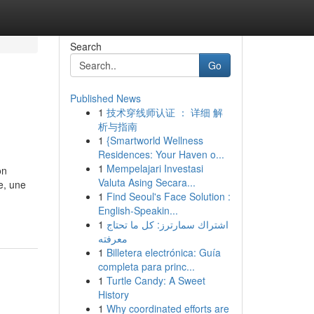
Search
Go
Published News
1
技术穿线师认证 ： 详细 解
析与指南
1
{Smartworld Wellness
Residences: Your Haven o...
1
Mempelajari Investasi
on
Valuta Asing Secara...
e, une
1
Find Seoul's Face Solution :
English-Speakin...
1
اشتراك سمارترز: كل ما تحتاج
معرفته
1
Billetera electrónica: Guía
completa para princ...
1
Turtle Candy: A Sweet
History
1
Why coordinated efforts are