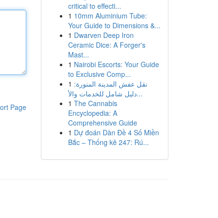
critical to effecti...
1
10mm Aluminium Tube:
Your Guide to Dimensions &...
1
Dwarven Deep Iron
Ceramic Dice: A Forger's
Mast...
1
Nairobi Escorts: Your Guide
to Exclusive Comp...
1
نقل عفش المدينة المنورة:
دليل شامل للخدمات والأ...
1
The Cannabis
ort Page
Encyclopedia: A
Comprehensive Guide
1
Dự đoán Dàn Đề 4 Số Miền
Bắc – Thống kê 247: Rú...