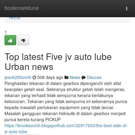
Home
bookmarktune
Togg
navi
Home
1
Top latest Five jv auto lube
Urban news
jeank295oml0
508 days ago
News
Discuss
Penghasilan tekanan di dalam gearbox dipengaruhi oleh sifat
keanjalan getah seal. Sekiranya struktur getah telah mengeras,
tekanan yang terhasil tidak sempurna kerana berlakunya
kebocoran. Tekanan yang tidak sempurna ini sebenarnya punca
kepada masalah pertukaran equipment yang tidak lancar.
Masalah gangguan tekanan hidraulik di dalam gearbox menjadi
punca kereta kurang PICKUP
https://brooksoclvh.blogspothub.com/32917933/the-best-side-of-
jv-auto-lube