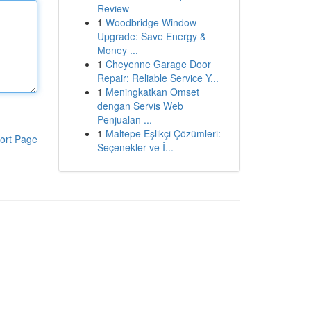
Review
1
Woodbridge Window
Upgrade: Save Energy &
Money ...
1
Cheyenne Garage Door
Repair: Reliable Service Y...
1
Meningkatkan Omset
dengan Servis Web
Penjualan ...
1
Maltepe Eşlikçi Çözümleri:
ort Page
Seçenekler ve İ...