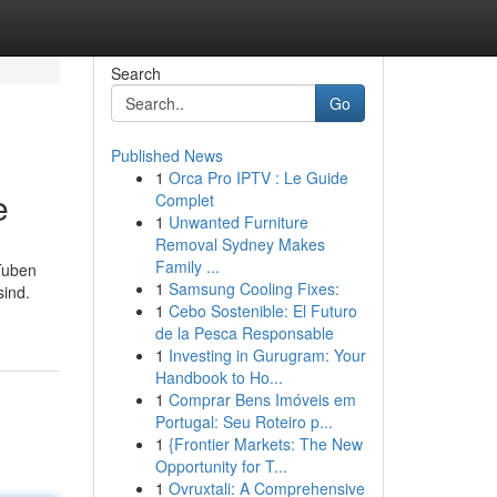
Search
Go
Published News
1
Orca Pro IPTV : Le Guide
e
Complet
1
Unwanted Furniture
Removal Sydney Makes
Family ...
 Tuben
1
Samsung Cooling Fixes:
ind.
1
Cebo Sostenible: El Futuro
de la Pesca Responsable
1
Investing in Gurugram: Your
Handbook to Ho...
1
Comprar Bens Imóveis em
Portugal: Seu Roteiro p...
1
{Frontier Markets: The New
Opportunity for T...
1
Ovruxtali: A Comprehensive