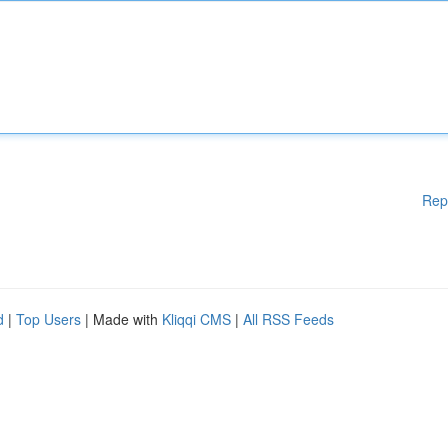
Rep
d
|
Top Users
| Made with
Kliqqi CMS
|
All RSS Feeds