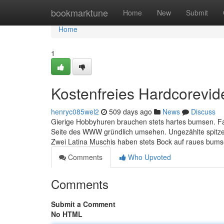
Home
bookmarktune
Home
New
Submit
Home
1
Kostenfreies Hardcorevi
henryc085wel2
509 days ago
News
Discuss
Gierige Hobbyhuren brauchen stets hartes bumsen. Fall
Seite des WWW gründlich umsehen. Ungezählte spitze
Zwei Latina Muschis haben stets Bock auf raues bums
Comments
Who Upvoted
Comments
Submit a Comment
No HTML