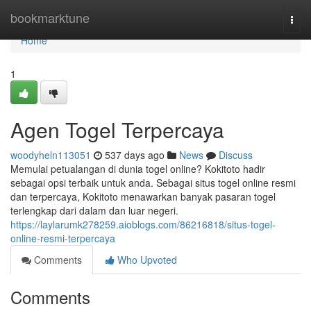
Home
bookmarktune
Togg
navi
Home
1
Agen Togel Terpercaya
woodyheln113051
537 days ago
News
Discuss
Memulai petualangan di dunia togel online? Kokitoto hadir
sebagai opsi terbaik untuk anda. Sebagai situs togel online resmi
dan terpercaya, Kokitoto menawarkan banyak pasaran togel
terlengkap dari dalam dan luar negeri.
https://laylarumk278259.aioblogs.com/86216818/situs-togel-
online-resmi-terpercaya
Comments
Who Upvoted
Comments