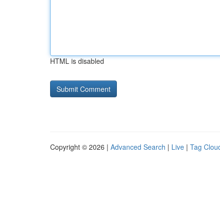
HTML is disabled
Copyright © 2026 |
Advanced Search
|
Live
|
Tag Clou