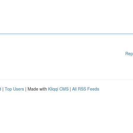
Rep
d
|
Top Users
| Made with
Kliqqi CMS
|
All RSS Feeds