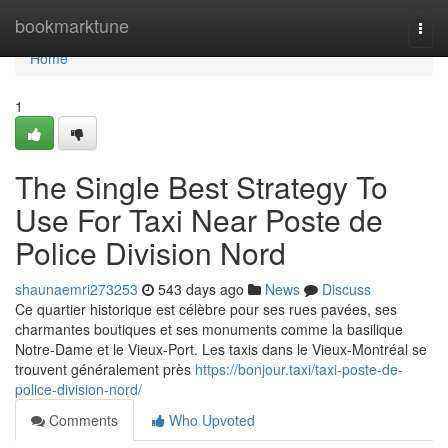
Home
bookmarktune
Togg
navi
Home
1
The Single Best Strategy To
Use For Taxi Near Poste de
Police Division Nord
shaunaemri273253
543 days ago
News
Discuss
Ce quartier historique est célèbre pour ses rues pavées, ses
charmantes boutiques et ses monuments comme la basilique
Notre-Dame et le Vieux-Port. Les taxis dans le Vieux-Montréal se
trouvent généralement près
https://bonjour.taxi/taxi-poste-de-
police-division-nord/
Comments
Who Upvoted