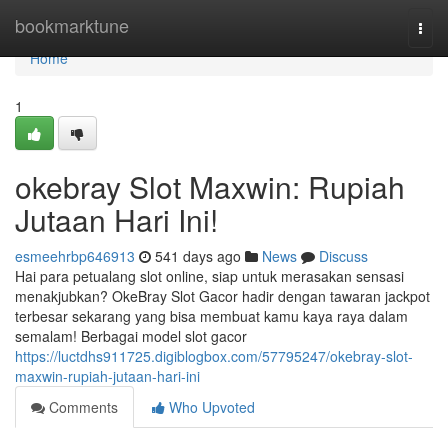
Home
bookmarktune
Togg
navi
Home
1
okebray Slot Maxwin: Rupiah
Jutaan Hari Ini!
esmeehrbp646913
541 days ago
News
Discuss
Hai para petualang slot online, siap untuk merasakan sensasi
menakjubkan? OkeBray Slot Gacor hadir dengan tawaran jackpot
terbesar sekarang yang bisa membuat kamu kaya raya dalam
semalam! Berbagai model slot gacor
https://luctdhs911725.digiblogbox.com/57795247/okebray-slot-
maxwin-rupiah-jutaan-hari-ini
Comments
Who Upvoted