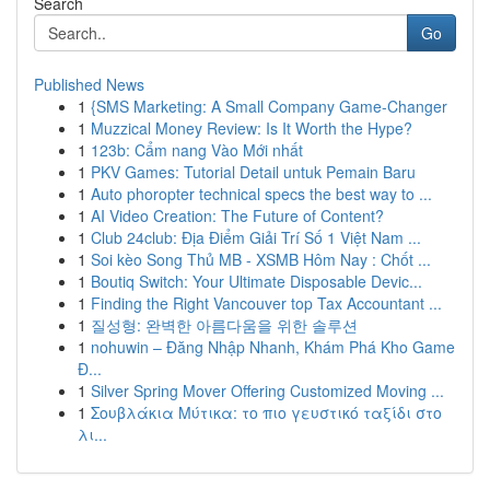
Search
Go
Published News
1
{SMS Marketing: A Small Company Game-Changer
1
Muzzical Money Review: Is It Worth the Hype?
1
123b: Cẩm nang Vào Mới nhất
1
PKV Games: Tutorial Detail untuk Pemain Baru
1
Auto phoropter technical specs the best way to ...
1
AI Video Creation: The Future of Content?
1
Club 24club: Địa Điểm Giải Trí Số 1 Việt Nam ...
1
Soi kèo Song Thủ MB - XSMB Hôm Nay : Chốt ...
1
Boutiq Switch: Your Ultimate Disposable Devic...
1
Finding the Right Vancouver top Tax Accountant ...
1
질성형: 완벽한 아름다움을 위한 솔루션
1
nohuwin – Đăng Nhập Nhanh, Khám Phá Kho Game
Đ...
1
Silver Spring Mover Offering Customized Moving ...
1
Σουβλάκια Μύτικα: το πιο γευστικό ταξίδι στο
λι...