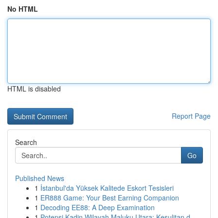
No HTML
HTML is disabled
Report Page
Search
Go
Published News
1
İstanbul'da Yüksek Kalitede Eskort Tesisleri
1
ER888 Game: Your Best Earning Companion
1
Decoding EE88: A Deep Examination
1
Potensi Kadin Wilayah Maluku Utara: Kesulitan d...