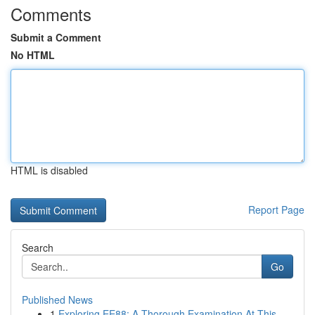
Comments
Submit a Comment
No HTML
HTML is disabled
Report Page
Search
Go
Published News
1
Exploring EE88: A Thorough Examination At This ...