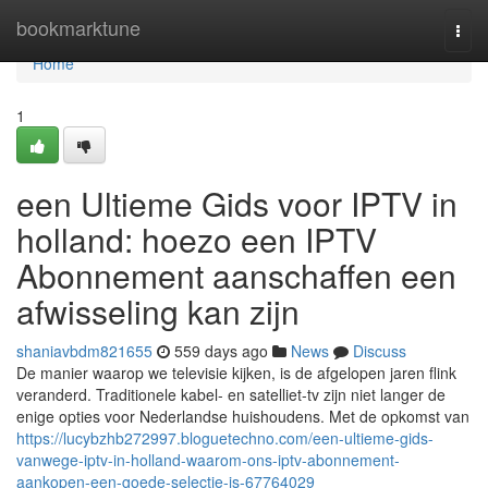
Home
bookmarktune
Togg
navi
Home
1
een Ultieme Gids voor IPTV in
holland: hoezo een IPTV
Abonnement aanschaffen een
afwisseling kan zijn
shaniavbdm821655
559 days ago
News
Discuss
De manier waarop we televisie kijken, is de afgelopen jaren flink
veranderd. Traditionele kabel- en satelliet-tv zijn niet langer de
enige opties voor Nederlandse huishoudens. Met de opkomst van
https://lucybzhb272997.bloguetechno.com/een-ultieme-gids-
vanwege-iptv-in-holland-waarom-ons-iptv-abonnement-
aankopen-een-goede-selectie-is-67764029