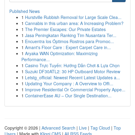
Published News
1
Hurstville Rubbish Removal for Large Scale Clea...
1
Cannabis in this urban area: A Increasing Problem?
1
The Premier Escapes: Our Private Estates
1
Jasa Peningkatan Ranking Tim Nusantara Ter...
1
Encuentra los Óptimos Rostros para Promoc...
1
Amant's Floor Care : Expert Carpet Care in...
1
Aryaka WAN Optimization: Maximizing
Performance...
1
Casino Trực Tuyến: Hướng Dẫn Chơi & Lựa Chọn
1
Suzuki DF30ATL2: 30 HP Outboard Motor Review
1
Letstg_official: Newest Recent Latest Updates a...
1
Updating Your Company : A Overview to Offi...
1
Improve Residential Or Commercial Property Appe...
1
ContainerEase AU – Our Single Destination...
Copyright © 2026 |
Advanced Search
|
Live
|
Tag Cloud
|
Top
Users
| Made with
Kliqqi CMS
|
All RSS Feeds