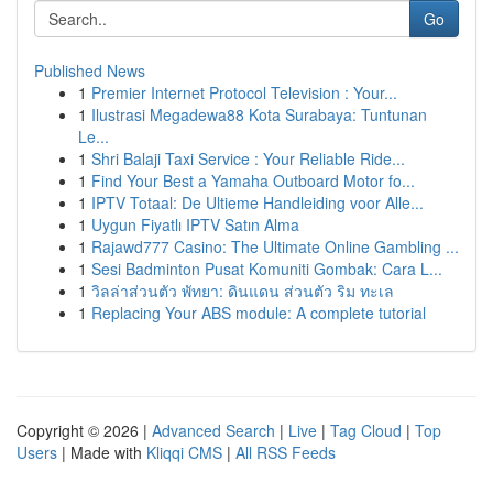
Go
Published News
1
Premier Internet Protocol Television : Your...
1
Ilustrasi Megadewa88 Kota Surabaya: Tuntunan
Le...
1
Shri Balaji Taxi Service : Your Reliable Ride...
1
Find Your Best a Yamaha Outboard Motor fo...
1
IPTV Totaal: De Ultieme Handleiding voor Alle...
1
Uygun Fiyatlı IPTV Satın Alma
1
Rajawd777 Casino: The Ultimate Online Gambling ...
1
Sesi Badminton Pusat Komuniti Gombak: Cara L...
1
วิลล่าส่วนตัว พัทยา: ดินแดน ส่วนตัว ริม ทะเล
1
Replacing Your ABS module: A complete tutorial
Copyright © 2026 |
Advanced Search
|
Live
|
Tag Cloud
|
Top
Users
| Made with
Kliqqi CMS
|
All RSS Feeds