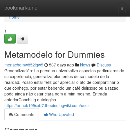
Home
bookmarktune
Togg
navi
Home
1
Metamodelo for Dummies
menachemw852lqw5
567 days ago
News
Discuss
Generalización: La persona universaliza aspectos particulares de
su experiencia, generaliza elementos de su modelo de la
realidad. Posso estar feliz por apreciar o ato de compartilhar o
que conheço, por estar bebendo um café delicioso ou a razão
pode ainda não estar clara nem a mim mesmo. Entrada
anteriorCoaching ontologico
https://annek195sxb7.thebindingwiki.com/user
Comments
Who Upvoted
Comments