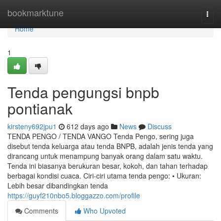
Home
bookmarktune
Togg
navi
Home
1
Tenda pengungsi bnpb
pontianak
kirsteny692jpu1
612 days ago
News
Discuss
TENDA PENGO / TENDA VANGO Tenda Pengo, sering juga
disebut tenda keluarga atau tenda BNPB, adalah jenis tenda yang
dirancang untuk menampung banyak orang dalam satu waktu.
Tenda ini biasanya berukuran besar, kokoh, dan tahan terhadap
berbagai kondisi cuaca. Ciri-ciri utama tenda pengo: • Ukuran:
Lebih besar dibandingkan tenda
https://guyf210nbo5.bloggazzo.com/profile
Comments
Who Upvoted