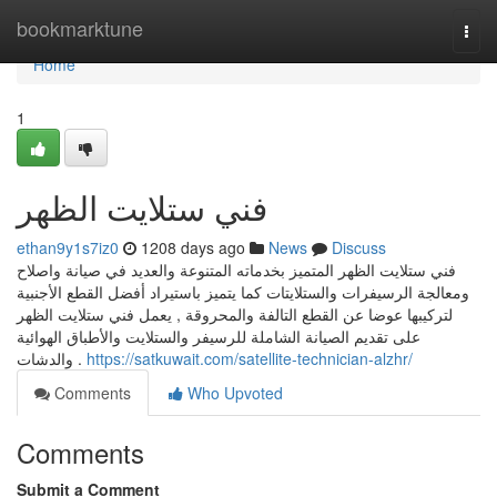
Home
bookmarktune
Togg
navi
Home
1
فني ستلايت الظهر
ethan9y1s7iz0
1208 days ago
News
Discuss
فني ستلايت الظهر المتميز بخدماته المتنوعة والعديد في صيانة واصلاح
ومعالجة الرسيفرات والستلايتات كما يتميز باستيراد أفضل القطع الأجنبية
لتركيبها عوضا عن القطع التالفة والمحروقة , يعمل فني ستلايت الظهر
على تقديم الصيانة الشاملة للرسيفر والستلايت والأطباق الهوائية
والدشات .
https://satkuwait.com/satellite-technician-alzhr/
Comments
Who Upvoted
Comments
Submit a Comment