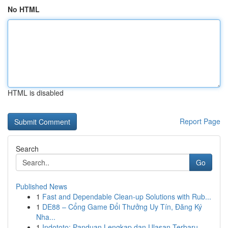
No HTML
HTML is disabled
Report Page
Search
Go
Published News
1
Fast and Dependable Clean-up Solutions with Rub...
1
DE88 – Cổng Game Đổi Thưởng Uy Tín, Đăng Ký
Nha...
1
Indototo: Panduan Lengkap dan Ulasan Terbaru