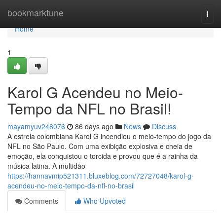
Home
bookmarktune
Togg
navi
Home
1
Karol G Acendeu no Meio-
Tempo da NFL no Brasil!
mayamyuv248076
86 days ago
News
Discuss
A estrela colombiana Karol G incendiou o meio-tempo do jogo da
NFL no São Paulo. Com uma exibição explosiva e cheia de
emoção, ela conquistou o torcida e provou que é a rainha da
música latina. A multidão
https://hannavmip521311.bluxeblog.com/72727048/karol-g-
acendeu-no-meio-tempo-da-nfl-no-brasil
Comments
Who Upvoted